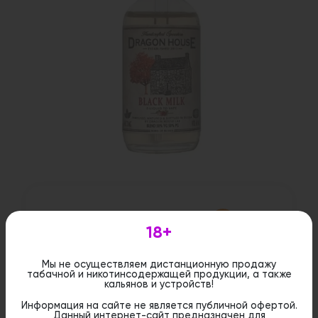
1 800 руб.
18+
Нет в наличии
Мы не осуществляем дистанционную продажу
табачной и никотинсодержащей продукции, а также
Описание
кальянов и устройств!
Информация на сайте не является публичной офертой.
"Dragon House" - это уникальная жидкость,
Данный интернет-сайт предназначен для