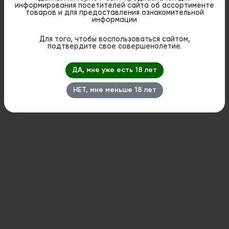
сочетающая в себе гармоничные ароматы
информирования посетителей сайта об ассортименте
виски, кофе и печенье.
товаров и для предоставления ознакомительной
информации
Для того, чтобы воспользоваться сайтом,
Дистанционная розничная продажа (доставка)
подтвердите свое совершенолетие.
данного товара не осуществляется. Информация не
является публичной офертой. Вы можете оформить
бронирование и приобрести данный товар в
стационарном магазине.
ДА, мне уже есть 18 лет
НЕТ, мне меньше 18 лет