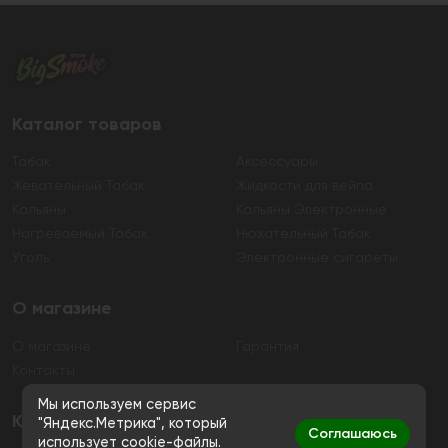
Каталог товаров
Табак
Аксессуары
Жевательный Табак
Жидкости для вейпа
Кальяны
Кальяны Электронные
Нагреваемый Табак
Нюхательный Табак
Уголь
Электронные сигареты
О магазине
О магазине
Гарантия
Контакты
Мы используем сервис
Контакты
"Яндекс.Метрика", который
Соглашаюсь
использует cookie-файлы.