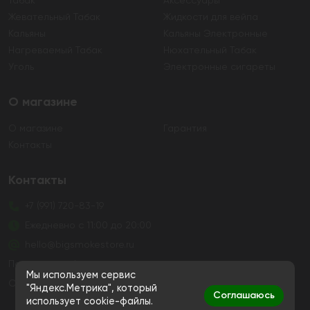
Табак
Аксессуары
Жевательный Табак
Жидкости для вейпа
Кальяны
Кальяны Электронные
Нагреваемый Табак
Нюхательный Табак
Уголь
Электронные сигареты
О магазине
О магазине
Гарантия
Контакты
Контакты
+7 (991) 720-83-19
Ежедневно с 11:00 до 20:00
hello@bigsmokestore.ru
Политика конфиденциальности
Мы используем сервис
Согласие на обработку персональных данных
"Яндекс.Метрика", который
Соглашаюсь
использует cookie-файлы.