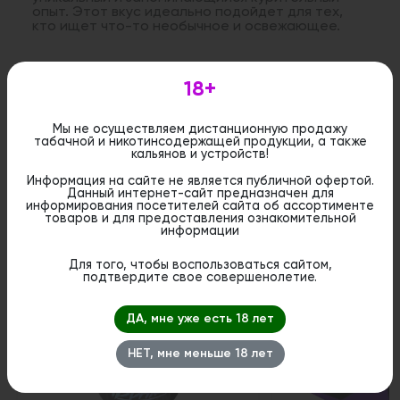
опыт. Этот вкус идеально подойдет для тех,
кто ищет что-то необычное и освежающее.
Дистанционная розничная продажа (доставка)
18+
данного товара не осуществляется. Информация не
является публичной офертой. Вы можете оформить
бронирование и приобрести данный товар в
Мы не осуществляем дистанционную продажу
стационарном магазине.
табачной и никотинсодержащей продукции, а также
кальянов и устройств!
Информация на сайте не является публичной офертой.
Данный интернет-сайт предназначен для
информирования посетителей сайта об ассортименте
товаров и для предоставления ознакомительной
информации
Похожие вкусы
Для того, чтобы воспользоваться сайтом,
подтвердите свое совершенолетие.
ДА, мне уже есть 18 лет
НЕТ, мне меньше 18 лет