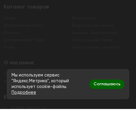
Каталог товаров
Табак
Аксессуары
Жевательный Табак
Жидкости для вейпа
Кальяны
Кальяны Электронные
Нагреваемый Табак
Нюхательный Табак
Уголь
Электронные сигареты
О магазине
О магазине
Гарантия
Мы используем сервис
"Яндекс.Метрика", который
Контакты
Соглашаюсь
использует cookie-файлы.
Подробнее
Контакты
+7 (991) 720-83-19
Ежедневно с 11:00 до 20:00
hello@bigsmokestore.ru
Политика конфиденциальности