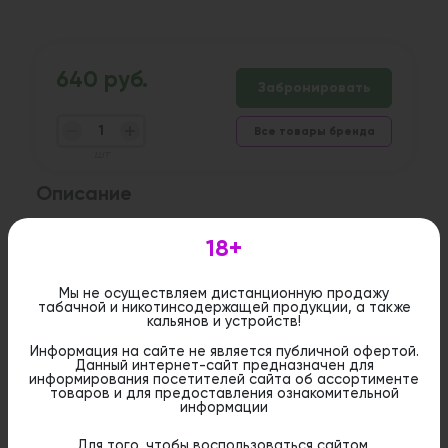
640 руб.
Забронировать
Все товары бренда
шт
Описание
Высота: 14 см
Форм-фактор: прямоток
18+
Материал: глина
Объем: 10-15 гр
Мы не осуществляем дистанционную продажу
Цвет: коричневый
табачной и никотинсодержащей продукции, а также
кальянов и устройств!
Информация на сайте не является публичной офертой.
Данный интернет-сайт предназначен для
Дистанционная розничная продажа (доставка)
информирования посетителей сайта об ассортименте
данного товара не осуществляется. Информация не
товаров и для предоставления ознакомительной
является публичной офертой. Вы можете оформить
информации
бронирование и приобрести данный товар в
стационарном магазине.
Для того, чтобы воспользоваться сайтом,