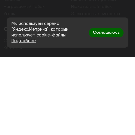
Нагреваемый Табак
Нюхательный Табак
Уголь
Электронные сигареты
Мы используем сервис
О магазине
"Яндекс.Метрика", который
Соглашаюсь
использует cookie-файлы.
О магазине
Гарантия
Подробнее
Контакты
Контакты
+7 (991) 720-83-19
Ежедневно с 11:00 до 20:00
hello@bigsmokestore.ru
Политика конфиденциальности
Согласие на обработку персональных данных
Дистанционная розничная продажа табачной и
никотиносодержащей продукции, а также кальянов и
устройств не осуществляется