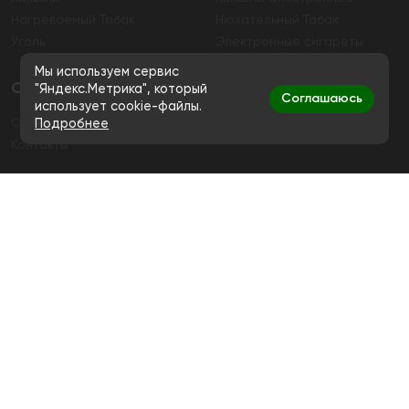
Нагреваемый Табак
Нюхательный Табак
Уголь
Электронные сигареты
Мы используем сервис
О магазине
"Яндекс.Метрика", который
Соглашаюсь
использует cookie-файлы.
О магазине
Гарантия
Подробнее
Контакты
Контакты
+7 (991) 720-83-19
Ежедневно с 11:00 до 20:00
hello@bigsmokestore.ru
Политика конфиденциальности
Согласие на обработку персональных данных
Дистанционная розничная продажа табачной и
никотиносодержащей продукции, а также кальянов и
устройств не осуществляется