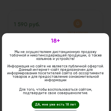
1 590 руб.
Нет в наличии
18+
Дистанционная розничная продажа (доставка)
Мы не осуществляем дистанционную продажу
данного товара не осуществляется. Информация не
табачной и никотинсодержащей продукции, а также
является публичной офертой. Вы можете оформить
кальянов и устройств!
бронирование и приобрести данный товар в
стационарном магазине.
Информация на сайте не является публичной офертой.
Данный интернет-сайт предназначен для
информирования посетителей сайта об ассортименте
товаров и для предоставления ознакомительной
информации
Для того, чтобы воспользоваться сайтом,
подтвердите свое совершенолетие.
ДА, мне уже есть 18 лет