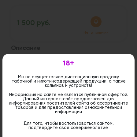
1 500 руб.
Нет в наличии
Описание
Brusko Minican - компактная и портативная
18+
электронная сигарета, разработанная для
комфортного и дискретного парения.
Мы не осуществляем дистанционную продажу
табачной и никотинсодержащей продукции, а также
кальянов и устройств!
Дистанционная розничная продажа (доставка)
данного товара не осуществляется. Информация не
Информация на сайте не является публичной офертой.
является публичной офертой. Вы можете оформить
Данный интернет-сайт предназначен для
бронирование и приобрести данный товар в
информирования посетителей сайта об ассортименте
стационарном магазине.
товаров и для предоставления ознакомительной
информации
Для того, чтобы воспользоваться сайтом,
подтвердите свое совершенолетие.