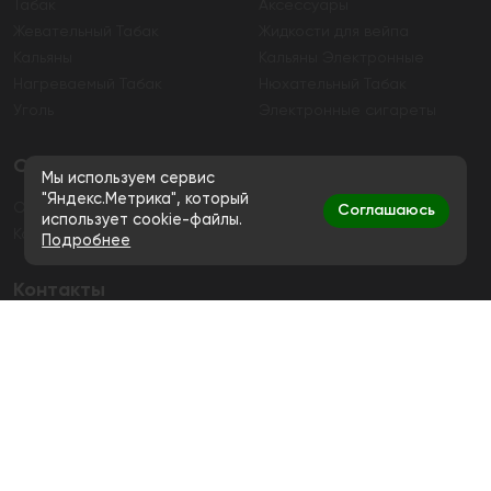
Табак
Аксессуары
Жевательный Табак
Жидкости для вейпа
Кальяны
Кальяны Электронные
Нагреваемый Табак
Нюхательный Табак
Уголь
Электронные сигареты
О магазине
Мы используем сервис
"Яндекс.Метрика", который
О магазине
Гарантия
Соглашаюсь
использует cookie-файлы.
Контакты
Подробнее
Контакты
+7 (991) 720-83-19
Ежедневно с 11:00 до 20:00
hello@bigsmokestore.ru
Политика конфиденциальности
Согласие на обработку персональных данных