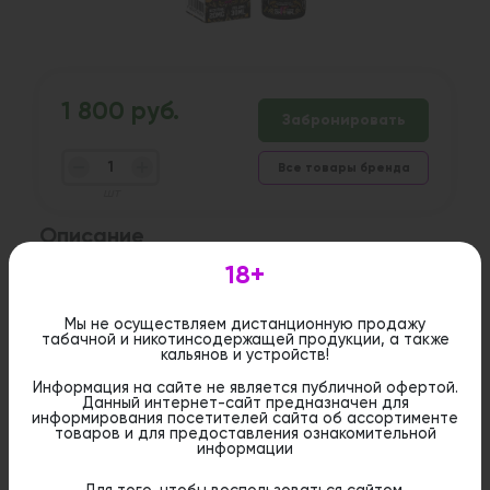
1 800 руб.
Забронировать
Все товары бренда
шт
Описание
18+
Жидкость для электронных сигарет The
Scandalist - это
качественный никотиносодержащий вейп-
Мы не осуществляем дистанционную продажу
продукт со вкусом табака с кремом и ириской ,
табачной и никотинсодержащей продукции, а также
созданный для настоящих ценителей вейпинга.
кальянов и устройств!
Информация на сайте не является публичной офертой.
Данный интернет-сайт предназначен для
Дистанционная розничная продажа (доставка)
информирования посетителей сайта об ассортименте
данного товара не осуществляется. Информация не
товаров и для предоставления ознакомительной
является публичной офертой. Вы можете оформить
информации
бронирование и приобрести данный товар в
стационарном магазине.