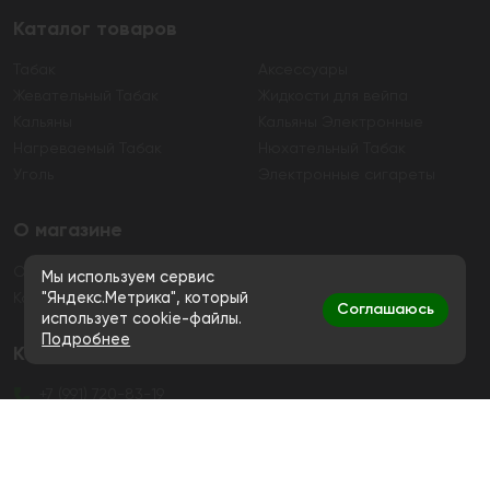
Каталог товаров
Табак
Аксессуары
Жевательный Табак
Жидкости для вейпа
Кальяны
Кальяны Электронные
Нагреваемый Табак
Нюхательный Табак
Уголь
Электронные сигареты
О магазине
О магазине
Гарантия
Мы используем сервис
Контакты
"Яндекс.Метрика", который
Соглашаюсь
использует cookie-файлы.
Подробнее
Контакты
+7 (991) 720-83-19
Ежедневно с 11:00 до 20:00
hello@bigsmokestore.ru
Политика конфиденциальности