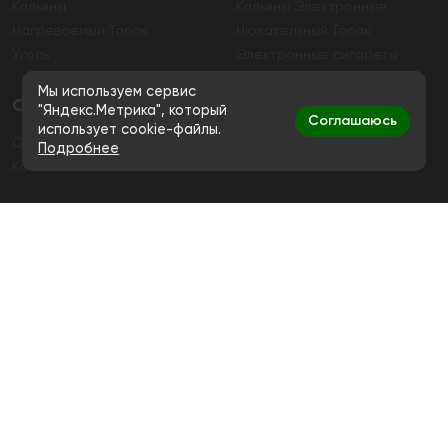
Кальяны
Кальяны Электронные
Нагреваемый Табак
Нюхательный Табак
Уголь
Электронные сигареты
Мы используем сервис
О магазине
"Яндекс.Метрика", который
Соглашаюсь
использует cookie-файлы.
О магазине
Гарантия
Подробнее
Контакты
Контакты
+7 (991) 720-83-19
Ежедневно с 11:00 до 20:00
hello@bigsmokestore.ru
Политика конфиденциальности
Согласие на обработку персональных данных
Дистанционная розничная продажа табачной и
никотиносодержащей продукции, а также кальянов и
устройств не осуществляется