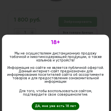
1 800 руб.
Забронировать
Все товары бренда
шт
18+
Дистанционная розничная продажа (доставка)
Мы не осуществляем дистанционную продажу
данного товара не осуществляется. Информация не
табачной и никотинсодержащей продукции, а также
является публичной офертой. Вы можете оформить
кальянов и устройств!
бронирование и приобрести данный товар в
стационарном магазине.
Информация на сайте не является публичной офертой.
Данный интернет-сайт предназначен для
информирования посетителей сайта об ассортименте
товаров и для предоставления ознакомительной
информации
Для того, чтобы воспользоваться сайтом,
подтвердите свое совершенолетие.
ДА, мне уже есть 18 лет