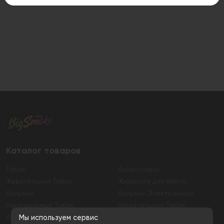
Каталог товаров
Табак
Аксессуары
Жевательный Табак
Жидкости для вейпа
Кальяны
Кальяны Электронные
Нагреваемый Табак
Нюхательный Табак
Уголь
Электронные сигареты
Мы используем сервис