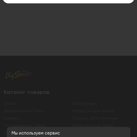
Каталог товаров
Табак
Аксессуары
Жевательный Табак
Жидкости для вейпа
Кальяны
Кальяны Электронные
Нагреваемый Табак
Нюхательный Табак
Уголь
Электронные сигареты
Мы используем сервис