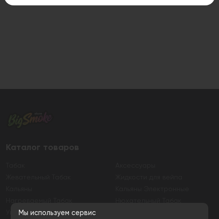
Каталог товаров
Табак
Аксессуары
Жевательный Табак
Жидкости для вейпа
Кальяны
Кальяны Электронные
Нагреваемый Табак
Нюхательный Табак
Уголь
Электронные сигареты
Мы используем сервис