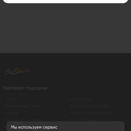
Каталог товаров
Табак
Аксессуары
Жевательный Табак
Жидкости для вейпа
Кальяны
Кальяны Электронные
Нагреваемый Табак
Нюхательный Табак
Уголь
Электронные сигареты
Мы используем сервис