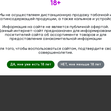
18+
Запомнить меня на этом компьютере
Мы не осуществляем дистанционную продажу табачной 
котинсодержащей продукции, а также кальянов и устройс
Информация на сайте не является публичной офертой.
Данный интернет-сайт предназначен для информировани
абыли свой пароль?
посетителей сайта об ассортименте товаров и для
предоставления ознакомительной информации
сли вы впервые на сайте, заполните, пожалуйста, регистрационную
орму.
ля того, чтобы воспользоваться сайтом, подтвердите св
арегистрироваться
совершенолетие.
ДА, мне уже есть 18 лет
НЕТ, мне меньше 18 лет