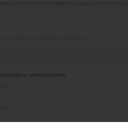
дажа табачной и никотиносодержащей продукции, а также кальянов и
не
Статьи
Партнерство
Скачать приложение
ожалуйста, авторизуйтесь
огин
ароль