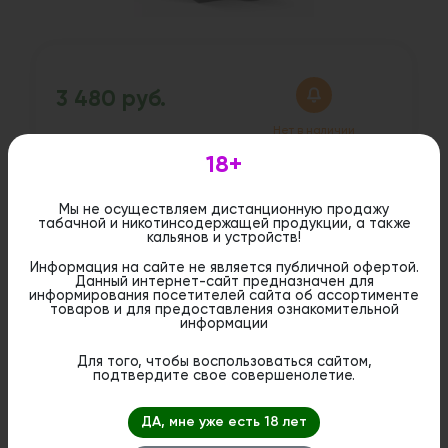
3 480 руб.
Нет в наличии
18+
Дистанционная розничная продажа (доставка)
Мы не осуществляем дистанционную продажу
данного товара не осуществляется. Информация не
табачной и никотинсодержащей продукции, а также
является публичной офертой. Вы можете оформить
кальянов и устройств!
бронирование и приобрести данный товар в
стационарном магазине.
Информация на сайте не является публичной офертой.
Данный интернет-сайт предназначен для
информирования посетителей сайта об ассортименте
товаров и для предоставления ознакомительной
информации
Для того, чтобы воспользоваться сайтом,
подтвердите свое совершенолетие.
ДА, мне уже есть 18 лет