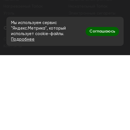
Нагреваемый Табак
Нюхательный Табак
Уголь
Электронные сигареты
Мы используем сервис
О магазине
"Яндекс.Метрика", который
Соглашаюсь
использует cookie-файлы.
О магазине
Гарантия
Подробнее
Контакты
Контакты
+7 (991) 720-83-19
Ежедневно с 11:00 до 20:00
hello@bigsmokestore.ru
Политика конфиденциальности
Согласие на обработку персональных данных
Дистанционная розничная продажа табачной и
никотиносодержащей продукции, а также кальянов и
устройств не осуществляется