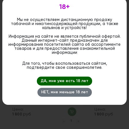
18+
Мы не осуществляем дистанционную продажу
табачной и никотинсодержащей продукции, а также
Похожие вкусы
кальянов и устройств!
Информация на сайте не является публичной офертой.
Данный интернет-сайт предназначен для
информирования посетителей сайта об ассортименте
товаров и для предоставления ознакомительной
информации
Для того, чтобы воспользоваться сайтом,
подтвердите свое совершенолетие.
ДА, мне уже есть 18 лет
НЕТ, мне меньше 18 лет
Hotspot Dot 30 мл 18 мг - Манго
Salt HotSpot 30 мл
Мандарин
Peach (Манго Пер
Цена:
Цена:
руб
руб
1 800
1 800