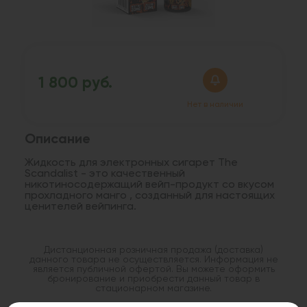
1 800 руб.
Нет в наличии
Описание
Жидкость для электронных сигарет The
Scandalist - это качественный
никотиносодержащий вейп-продукт со вкусом
прохладного манго , созданный для настоящих
ценителей вейпинга.
Дистанционная розничная продажа (доставка)
данного товара не осуществляется. Информация не
является публичной офертой. Вы можете оформить
бронирование и приобрести данный товар в
стационарном магазине.