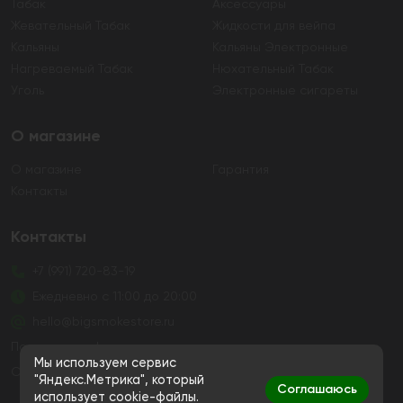
Табак
Аксессуары
Жевательный Табак
Жидкости для вейпа
Кальяны
Кальяны Электронные
Нагреваемый Табак
Нюхательный Табак
Уголь
Электронные сигареты
О магазине
О магазине
Гарантия
Контакты
Контакты
+7 (991) 720-83-19
Ежедневно с 11:00 до 20:00
hello@bigsmokestore.ru
Политика конфиденциальности
Мы используем сервис
Согласие на обработку персональных данных
"Яндекс.Метрика", который
Соглашаюсь
использует cookie-файлы.