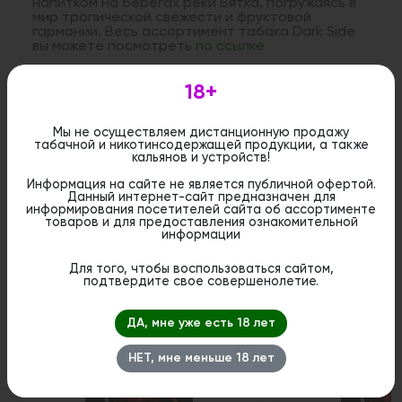
напитком на берегах реки Вятка, погружаясь в
мир тропической свежести и фруктовой
гармонии. Весь ассортимент табака Dark Side
вы можете посмотреть
по ссылке
18+
Дистанционная розничная продажа (доставка)
данного товара не осуществляется. Информация не
является публичной офертой. Вы можете оформить
Мы не осуществляем дистанционную продажу
бронирование и приобрести данный товар в
табачной и никотинсодержащей продукции, а также
стационарном магазине.
кальянов и устройств!
Информация на сайте не является публичной офертой.
Данный интернет-сайт предназначен для
информирования посетителей сайта об ассортименте
товаров и для предоставления ознакомительной
информации
Похожие вкусы
Для того, чтобы воспользоваться сайтом,
подтвердите свое совершенолетие.
ДА, мне уже есть 18 лет
НЕТ, мне меньше 18 лет