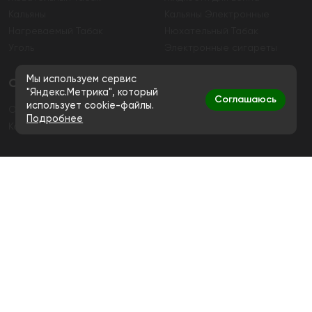
Кальяны
Кальяны Электронные
Нагреваемый Табак
Нюхательный Табак
Уголь
Электронные сигареты
Мы используем сервис
О магазине
"Яндекс.Метрика", который
Соглашаюсь
использует cookie-файлы.
О магазине
Гарантия
Подробнее
Контакты
Контакты
+7 (991) 720-83-19
Ежедневно с 11:00 до 20:00
hello@bigsmokestore.ru
Политика конфиденциальности
Согласие на обработку персональных данных
Дистанционная розничная продажа табачной и
никотиносодержащей продукции, а также кальянов и