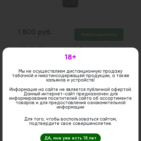
1 800 руб.
Забронировать
Все товары бренда
шт
18+
Мы не осуществляем дистанционную продажу
Дистанционная розничная продажа (доставка)
табачной и никотинсодержащей продукции, а также
данного товара не осуществляется. Информация не
кальянов и устройств!
является публичной офертой. Вы можете оформить
бронирование и приобрести данный товар в
Информация на сайте не является публичной офертой.
стационарном магазине.
Данный интернет-сайт предназначен для
информирования посетителей сайта об ассортименте
товаров и для предоставления ознакомительной
информации
Для того, чтобы воспользоваться сайтом,
подтвердите свое совершенолетие.
ДА, мне уже есть 18 лет