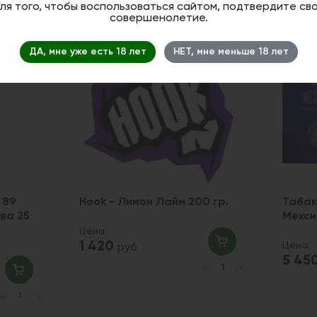
ля того, чтобы воспользоваться сайтом, подтвердите св
совершенолетие.
ДА, мне уже есть 18 лет
НЕТ, мне меньше 18 лет
 89
Hook - Лимон Лайм 200 гр.
Табак
ва 25
Мекси
Цена:
1 420
Цена:
руб
5 45