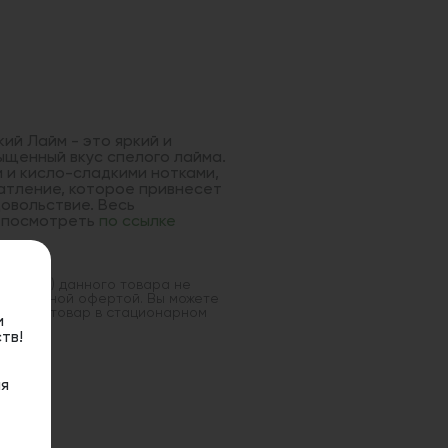
ий Лайм - это яркий и
щенный вкус спелого лайма.
 и кисло-сладкими нотками,
чатление, которое привнесет
овольствие. Весь
е посмотреть
по ссылке
оставка) данного товара не
 публичной офертой. Вы можете
данный товар в стационарном
и
тв!
я