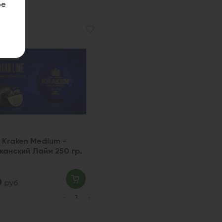
ое
 Kraken Medium -
канский Лайм 250 гр.
0
руб