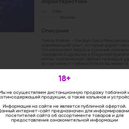
Характеристики
Вкус:
Лайм
Крепость:
Крепкая
Описание
Табак Kraken - Medium Seco Мексиканск
освежающий опыт, который дарит насы
Он наполняет каждое курение сочными
создавая бодрящее и invigorating впе
нотки тропической свежести в ваше уд
ассортимент табака Kraken вы может
18+
Дистанционная розничная продажа (д
осуществляется. Информация не является
оформить бронирование и приобрести 
Мы не осуществляем дистанционную продажу табачной 
магазине.
котинсодержащей продукции, а также кальянов и устройс
Информация на сайте не является публичной офертой.
Данный интернет-сайт предназначен для информировани
посетителей сайта об ассортименте товаров и для
предоставления ознакомительной информации