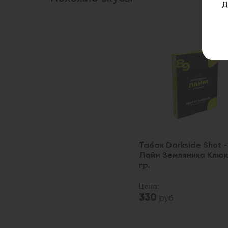
Д
Табак Darkside Shot -
Лайм Земляника Клюк
гр.
Цена:
330
руб