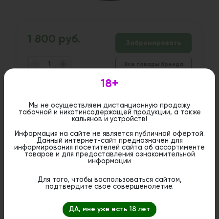
1 800 руб.
Забронировать
Все товары бренда
шт
18+
Дистанционная розничная продажа (доставка)
Мы не осуществляем дистанционную продажу
данного товара не осуществляется. Информация не
табачной и никотинсодержащей продукции, а также
является публичной офертой. Вы можете оформить
кальянов и устройств!
бронирование и приобрести данный товар в
стационарном магазине.
Информация на сайте не является публичной офертой.
Данный интернет-сайт предназначен для
информирования посетителей сайта об ассортименте
товаров и для предоставления ознакомительной
информации
Для того, чтобы воспользоваться сайтом,
подтвердите свое совершенолетие.
ДА, мне уже есть 18 лет