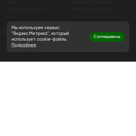
Кальяны
Кальяны Электронные
Нагреваемый Табак
Нюхательный Табак
Уголь
Электронные сигареты
Мы используем сервис
О магазине
"Яндекс.Метрика", который
Соглашаюсь
использует cookie-файлы.
О магазине
Гарантия
Подробнее
Контакты
Контакты
+7 (991) 720-83-19
Ежедневно с 11:00 до 20:00
hello@bigsmokestore.ru
Политика конфиденциальности
Согласие на обработку персональных данных
Дистанционная розничная продажа табачной и
никотиносодержащей продукции, а также кальянов и
устройств не осуществляется