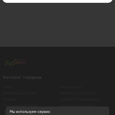
Каталог товаров
Табак
Аксессуары
Жевательный Табак
Жидкости для вейпа
Кальяны
Кальяны Электронные
Нагреваемый Табак
Нюхательный Табак
Уголь
Электронные сигареты
Мы используем сервис