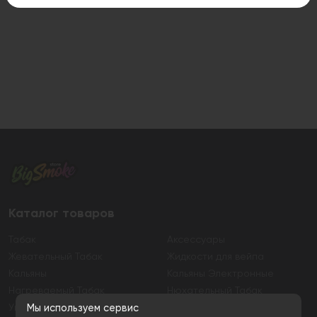
Каталог товаров
Табак
Аксессуары
Жевательный Табак
Жидкости для вейпа
Кальяны
Кальяны Электронные
Нагреваемый Табак
Нюхательный Табак
Уголь
Электронные сигареты
Мы используем сервис