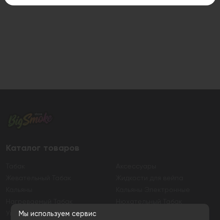
Каталог товаров
Табак
Аксессуары
Жевательный Табак
Жидкости для вейпа
Кальяны
Кальяны Электронные
Нагреваемый Табак
Нюхательный Табак
Уголь
Электронные сигареты
Мы используем сервис