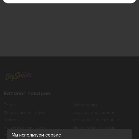
Каталог товаров
Табак
Аксессуары
Жевательный Табак
Жидкости для вейпа
Кальяны
Кальяны Электронные
Нагреваемый Табак
Нюхательный Табак
Уголь
Электронные сигареты
Мы используем сервис