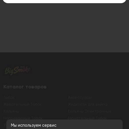
Каталог товаров
Табак
Аксессуары
Жевательный Табак
Жидкости для вейпа
Кальяны
Кальяны Электронные
Нагреваемый Табак
Нюхательный Табак
Уголь
Электронные сигареты
Мы используем сервис