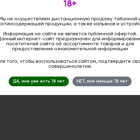
18+
Запомнить меня на этом компьютере
Мы не осуществляем дистанционную продажу табачной 
котинсодержащей продукции, а также кальянов и устройс
Информация на сайте не является публичной офертой.
Данный интернет-сайт предназначен для информировани
абыли свой пароль?
посетителей сайта об ассортименте товаров и для
предоставления ознакомительной информации
сли вы впервые на сайте, заполните, пожалуйста, регистрационную
орму.
ля того, чтобы воспользоваться сайтом, подтвердите св
арегистрироваться
совершенолетие.
ДА, мне уже есть 18 лет
НЕТ, мне меньше 18 лет