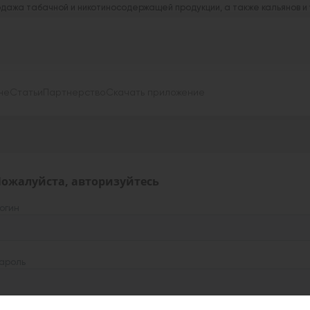
дажа табачной и никотиносодержащей продукции, а также кальянов и
не
Статьи
Партнерство
Скачать приложение
ожалуйста, авторизуйтесь
огин
ароль