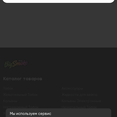
Каталог товаров
Табак
Аксессуары
Жевательный Табак
Жидкости для вейпа
Кальяны
Кальяны Электронные
Нагреваемый Табак
Нюхательный Табак
Уголь
Электронные сигареты
Мы используем сервис