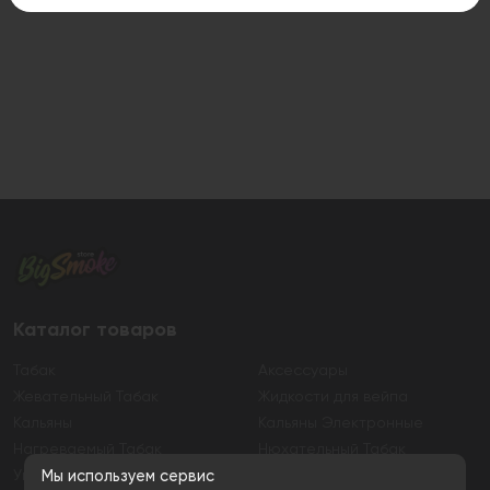
Каталог товаров
Табак
Аксессуары
Жевательный Табак
Жидкости для вейпа
Кальяны
Кальяны Электронные
Нагреваемый Табак
Нюхательный Табак
Уголь
Электронные сигареты
Мы используем сервис