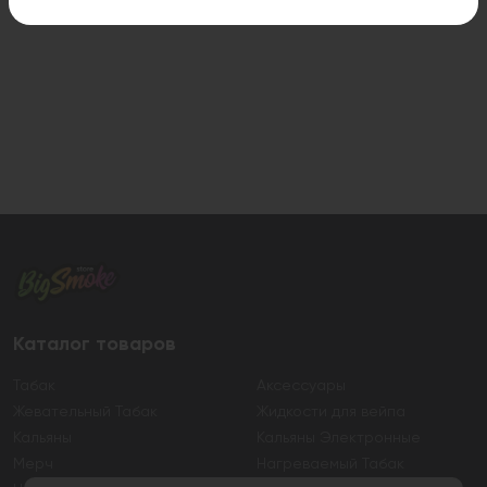
Каталог товаров
Табак
Аксессуары
Жевательный Табак
Жидкости для вейпа
Кальяны
Кальяны Электронные
Мерч
Нагреваемый Табак