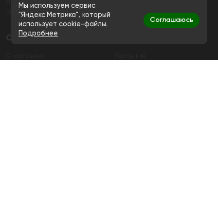
Нюхательный Табак
Уголь
Мы используем сервис
Электронные сигареты
"Яндекс.Метрика", который
Соглашаюсь
использует cookie-файлы.
Подробнее
О магазине
О магазине
Гарантия
Контакты
Контакты
+7 (991) 720-83-19
Ежедневно с 11:00 до 20:00
hello@bigsmokestore.ru
Политика конфиденциальности
Согласие на обработку персональных данных
Дистанционная розничная продажа табачной и
никотиносодержащей продукции, а также кальянов и
устройств не осуществляется