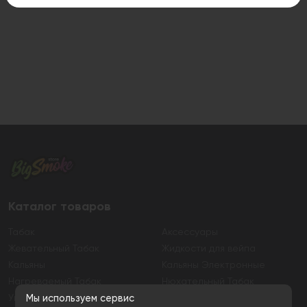
Каталог товаров
Табак
Аксессуары
Жевательный Табак
Жидкости для вейпа
Кальяны
Кальяны Электронные
Нагреваемый Табак
Нюхательный Табак
Уголь
Электронные сигареты
Мы используем сервис