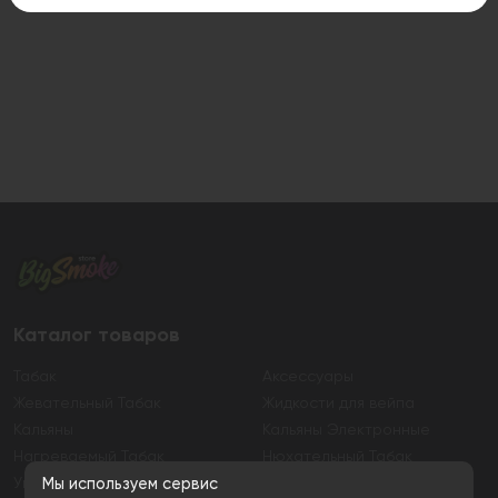
Каталог товаров
Табак
Аксессуары
Жевательный Табак
Жидкости для вейпа
Кальяны
Кальяны Электронные
Нагреваемый Табак
Нюхательный Табак
Уголь
Электронные сигареты
Мы используем сервис