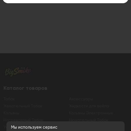
Каталог товаров
Табак
Аксессуары
Жевательный Табак
Жидкости для вейпа
Кальяны
Кальяны Электронные
Нагреваемый Табак
Нюхательный Табак
Уголь
Электронные сигареты
Мы используем сервис