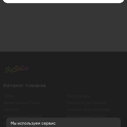
Каталог товаров
Табак
Аксессуары
Жевательный Табак
Жидкости для вейпа
Кальяны
Кальяны Электронные
Нагреваемый Табак
Нюхательный Табак
Уголь
Электронные сигареты
Мы используем сервис