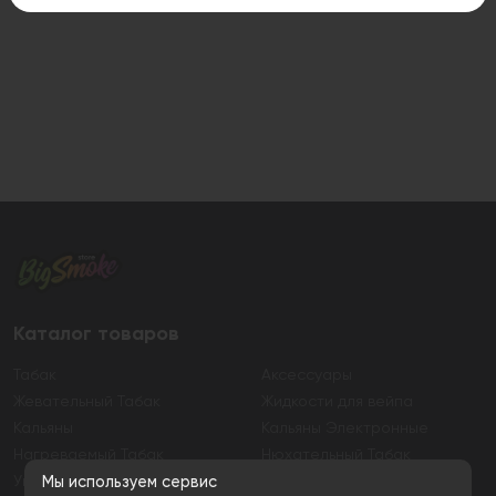
Каталог товаров
Табак
Аксессуары
Жевательный Табак
Жидкости для вейпа
Кальяны
Кальяны Электронные
Нагреваемый Табак
Нюхательный Табак
Уголь
Электронные сигареты
Мы используем сервис