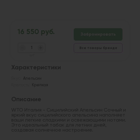
16 550 руб.
Забронировать
Все товары бренда
шт
Характеристики
Вкус:
Апельсин
Крепость:
Крепкая
Описание
WTO Италия - Сицилийский Апельсин Сочный и
яркий вкус сицилийского апельсина наполняет
ваши легкие сладкими и освежающими нотами.
Это идеальный табак для летних дней,
создавая солнечное настроение.