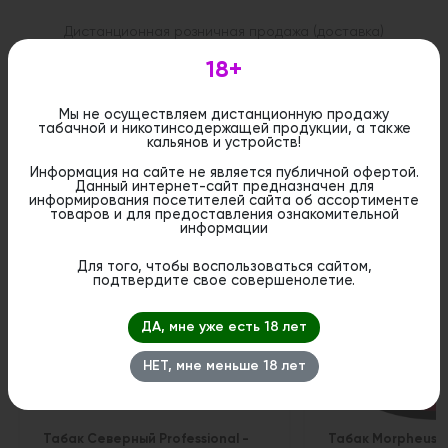
Дистанционная розничная продажа (доставка)
данного товара не осуществляется. Информация не
является публичной офертой. Вы можете оформить
18+
бронирование и приобрести данный товар в
стационарном магазине.
Мы не осуществляем дистанционную продажу
табачной и никотинсодержащей продукции, а также
кальянов и устройств!
Информация на сайте не является публичной офертой.
Данный интернет-сайт предназначен для
информирования посетителей сайта об ассортименте
Похожие вкусы
товаров и для предоставления ознакомительной
информации
Для того, чтобы воспользоваться сайтом,
подтвердите свое совершенолетие.
ДА, мне уже есть 18 лет
НЕТ, мне меньше 18 лет
Табак Северный Professional -
Табак Morpheus -