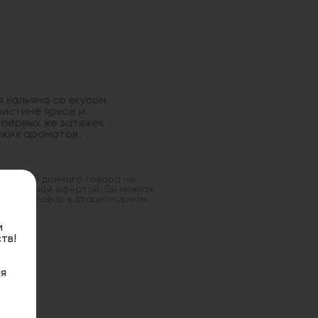
я кальяна со вкусом
истине яркое и
первых же затяжек
пких ароматов.
оставка) данного товара не
 публичной офертой. Вы можете
данный товар в стационарном
и
тв!
я