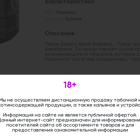
Характеристики
Вкус:
Барбарис
Крепость:
Крепкая
Описание
Табак Sebero Black Barberry - Табак дл
барбариса. Он представляет собой по
запоминающееся творение, которое с 
переносит вас в мир насыщенных, тер
Дистанционная розничная продажа (д
18+
осуществляется. Информация не является
оформить бронирование и приобрести 
магазине.
Мы не осуществляем дистанционную продажу табачной 
котинсодержащей продукции, а также кальянов и устройс
Информация на сайте не является публичной офертой.
Данный интернет-сайт предназначен для информировани
посетителей сайта об ассортименте товаров и для
предоставления ознакомительной информации