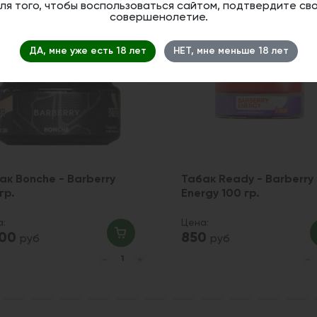
ля того, чтобы воспользоваться сайтом, подтвердите св
совершенолетие.
ДА, мне уже есть 18 лет
НЕТ, мне меньше 18 лет
ак Bonche - Barberry
Табак Ready - Barberry
гр.
Energy 100 гр.
а:
Цена:
600
850
руб
руб