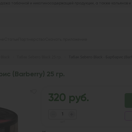
дажа табачной и никотиносодержащей продукции, а также кальянов и
не
Статьи
Партнерство
Скачать приложение
 Black
Табак Sebero Black 25 гр.
Табак Sebero Black - Барбарис (Barb
с (Barberry) 25 гр.
1
320 руб.
шт