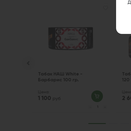
Д
e - Red
Табак НАШ White -
Таб
Барбарис 100 гр.
120 
Цена:
Цен
1 100
2 
руб