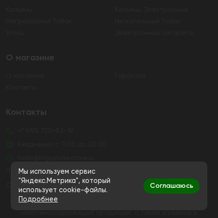
Кальяны
Кальяны Электронные
Нагреваемый Табак
Нюхательный Табак
Уголь
Электронные сигареты
О магазине
О магазине
Гарантия
Контакты
Контакты
+7 (991) 720-83-19
Ежедневно с 11:00 до 20:00
hello@bigsmokestore.ru
Политика конфиденциальности
Мы используем сервис
"Яндекс.Метрика", который
Согласие на обработку персональных данных
Соглашаюсь
использует cookie-файлы.
Подробнее
Дистанционная розничная продажа табачной и
никотиносодержащей продукции, а также кальянов и