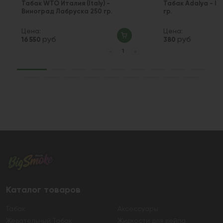
Табак WTO Италия (Italy) -
Табак Adalya - Ic
Виноград Лабруска 250 гр.
гр.
Цена:
Цена:
руб
руб
16 550
380
Каталог товаров
Табак
Аксессуары
Жевательный Табак
Жидкости для вейпа