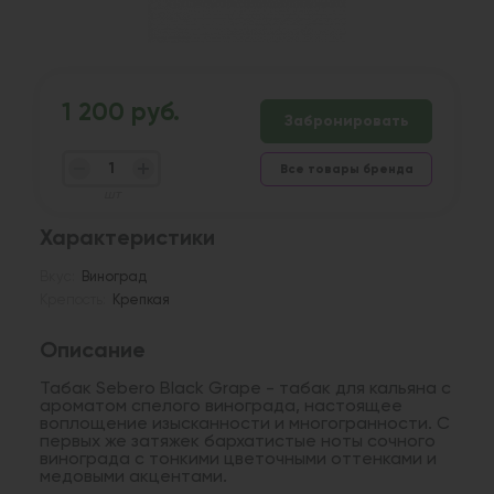
1 200 руб.
Забронировать
Все товары бренда
шт
Характеристики
Вкус:
Виноград
Крепость:
Крепкая
Описание
Табак Sebero Black Grape - табак для кальяна с
ароматом спелого винограда, настоящее
воплощение изысканности и многогранности. С
первых же затяжек бархатистые ноты сочного
винограда с тонкими цветочными оттенками и
медовыми акцентами.