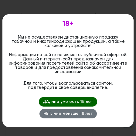
Дистанционная розничная продажа (доставка)
данного товара не осуществляется. Информация не
18+
является публичной офертой. Вы можете оформить
бронирование и приобрести данный товар в
стационарном магазине.
Мы не осуществляем дистанционную продажу
табачной и никотинсодержащей продукции, а также
кальянов и устройств!
Информация на сайте не является публичной офертой.
Данный интернет-сайт предназначен для
информирования посетителей сайта об ассортименте
Похожие вкусы
товаров и для предоставления ознакомительной
информации
Для того, чтобы воспользоваться сайтом,
1
подтвердите свое совершенолетие.
ДА, мне уже есть 18 лет
НЕТ, мне меньше 18 лет