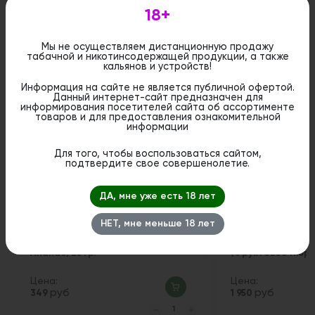
18+
Мы не осуществляем дистанционную продажу
табачной и никотинсодержащей продукции, а также
кальянов и устройств!
Похожие вкусы
Информация на сайте не является публичной офертой.
Данный интернет-сайт предназначен для
информирования посетителей сайта об ассортименте
товаров и для предоставления ознакомительной
1
информации
Для того, чтобы воспользоваться сайтом,
подтвердите свое совершенолетие.
ДА, мне уже есть 18 лет
НЕТ, мне меньше 18 лет
Хулиган ПОП - Котя (Банановый
Табак Element Земл
Ананас) 25 гр.
(Фруктовое Пюре)
Цена:
Цена:
руб
руб
349
1 950