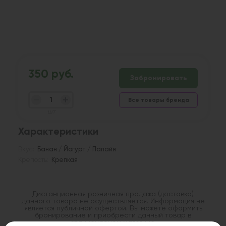
350 руб.
Забронировать
Все товары бренда
шт
Характеристики
Вкус:
Банан / Йогурт / Папайя
Крепость:
Крепкая
Дистанционная розничная продажа (доставка)
данного товара не осуществляется. Информация не
является публичной офертой. Вы можете оформить
бронирование и приобрести данный товар в
стационарном магазине.