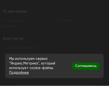
О магазине
О магазине
Гарантия
Контакты
Контакты
+7 (991) 720-83-19
Ежедневно с 11:00 до 20:00
Мы используем сервис
hello@bigsmokestore.ru
"Яндекс.Метрика", который
Соглашаюсь
использует cookie-файлы.
Политика конфиденциальности
Подробнее
Согласие на обработку персональных данных
Дистанционная розничная продажа табачной и
никотиносодержащей продукции, а также кальянов и
устройств не осуществляется
© Big Smoke, 2019-2026