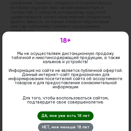
симфония тонкого, сладкого и сочного вкуса,
которая окутает вас своей нежностью и
теплотой. С каждой затяжкой вы ощутите
удивительное сочетание мягкой сладости и
яркого фвкуса, которые словно персиковый
нектар наполняют момент ощущением
комфорта.
18+
Дистанционная розничная продажа (доставка)
Мы не осуществляем дистанционную продажу
данного товара не осуществляется. Информация не
табачной и никотинсодержащей продукции, а также
является публичной офертой. Вы можете оформить
кальянов и устройств!
бронирование и приобрести данный товар в
стационарном магазине.
Информация на сайте не является публичной офертой.
Данный интернет-сайт предназначен для
информирования посетителей сайта об ассортименте
товаров и для предоставления ознакомительной
информации
Для того, чтобы воспользоваться сайтом,
Похожие вкусы
подтвердите свое совершенолетие.
ДА, мне уже есть 18 лет
НЕТ, мне меньше 18 лет