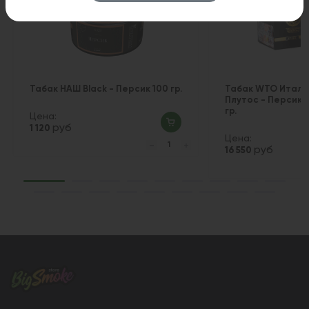
Табак НАШ Black - Персик 100 гр.
Табак WTO Италия (
Плутос - Персик 
гр.
Цена:
руб
1 120
Цена:
руб
16 550