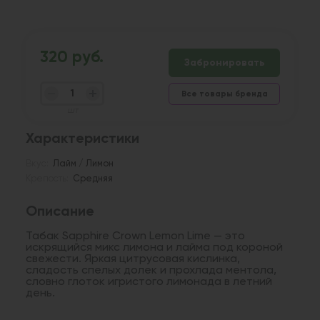
320 руб.
Забронировать
Все товары бренда
шт
Характеристики
Вкус:
Лайм / Лимон
Крепость:
Средняя
Описание
Табак Sapphire Crown Lemon Lime — это
искрящийся микс лимона и лайма под короной
свежести. Яркая цитрусовая кислинка,
сладость спелых долек и прохлада ментола,
словно глоток игристого лимонада в летний
день.