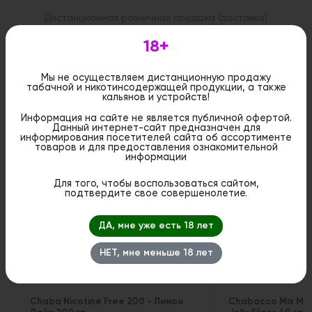
Дистанционная розничная продажа (доставка)
данного товара не осуществляется. Информация не
является публичной офертой. Вы можете оформить
18+
бронирование и приобрести данный товар в
стационарном магазине.
Мы не осуществляем дистанционную продажу
табачной и никотинсодержащей продукции, а также
кальянов и устройств!
Информация на сайте не является публичной офертой.
Данный интернет-сайт предназначен для
Похожие вкусы
информирования посетителей сайта об ассортименте
товаров и для предоставления ознакомительной
информации
Для того, чтобы воспользоваться сайтом,
подтвердите свое совершенолетие.
ДА, мне уже есть 18 лет
НЕТ, мне меньше 18 лет
Chaba Nicotine Free 200 - Лимон
Chabacco Mix Me