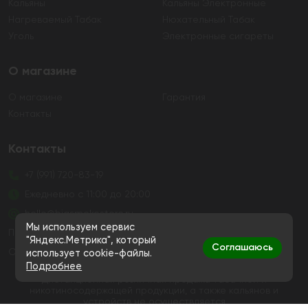
Кальяны
Кальяны Электронные
Нагреваемый Табак
Нюхательный Табак
Уголь
Электронные сигареты
О магазине
О магазине
Гарантия
Контакты
Контакты
+7 (991) 720-83-19
Ежедневно с 11:00 до 20:00
hello@bigsmokestore.ru
Мы используем сервис
Политика конфиденциальности
"Яндекс.Метрика", который
Соглашаюсь
Согласие на обработку персональных данных
использует cookie-файлы.
Подробнее
Дистанционная розничная продажа табачной и
никотиносодержащей продукции, а также кальянов и
устройств не осуществляется