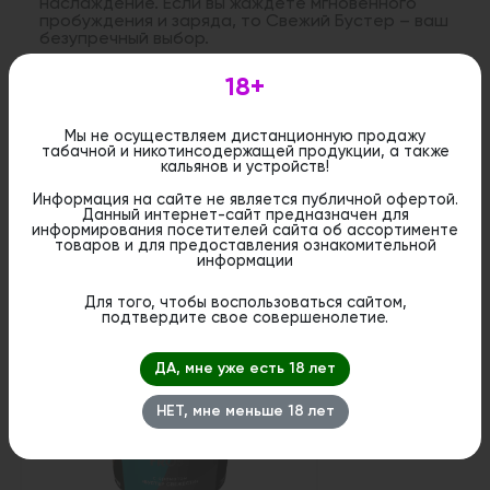
наслаждение. Если вы жаждете мгновенного
пробуждения и заряда, то Свежий Бустер – ваш
безупречный выбор.
18+
Дистанционная розничная продажа (доставка)
данного товара не осуществляется. Информация не
Мы не осуществляем дистанционную продажу
является публичной офертой. Вы можете оформить
табачной и никотинсодержащей продукции, а также
бронирование и приобрести данный товар в
кальянов и устройств!
стационарном магазине.
Информация на сайте не является публичной офертой.
Данный интернет-сайт предназначен для
информирования посетителей сайта об ассортименте
товаров и для предоставления ознакомительной
информации
Похожие вкусы
Для того, чтобы воспользоваться сайтом,
подтвердите свое совершенолетие.
ДА, мне уже есть 18 лет
НЕТ, мне меньше 18 лет