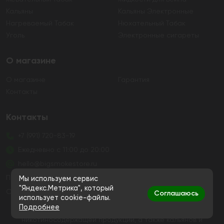
Кальяны
Кальяны Электронные
Нагреваемый Табак
Нюхательный Табак
Уголь
Электронные сигареты
О магазине
О магазине
Гарантия
Контакты
Контакты
+7 (991) 720-83-19
Ежедневно с 11:00 до 20:00
hello@bigsmokestore.ru
Политика конфиденциальности
Мы используем сервис
"Яндекс.Метрика", который
Согласие на обработку персональных данных
Соглашаюсь
использует cookie-файлы.
Подробнее
Дистанционная розничная продажа табачной и
никотиносодержащей продукции, а также кальянов и