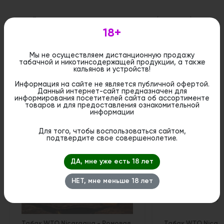
Дистанционная розничная продажа (доставка)
данного товара не осуществляется. Информация не
18+
является публичной офертой. Вы можете оформить
бронирование и приобрести данный товар в
стационарном магазине.
Мы не осуществляем дистанционную продажу
табачной и никотинсодержащей продукции, а также
кальянов и устройств!
Информация на сайте не является публичной офертой.
Данный интернет-сайт предназначен для
информирования посетителей сайта об ассортименте
Похожие вкусы
товаров и для предоставления ознакомительной
информации
Для того, чтобы воспользоваться сайтом,
подтвердите свое совершенолетие.
ДА, мне уже есть 18 лет
НЕТ, мне меньше 18 лет
Табак WTO Nicaragua - Ромовая
Табак WTO Nicar