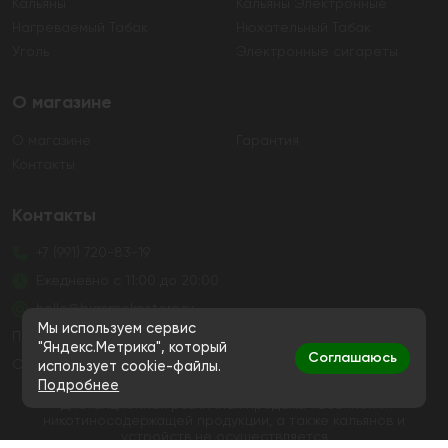
Кальяны
Кальяны Электронные
Нагреваемый Табак
Нюхательный Табак
Уголь
Электронные сигареты
О магазине
О магазине
Гарантия
Контакты
Контакты
+7 (991) 720-83-19
Ежедневно с 11:00 до 20:00
hello@bigsmokestore.ru
Мы используем сервис
Политика конфиденциальности
"Яндекс.Метрика", который
Соглашаюсь
Согласие на обработку персональных данных
использует cookie-файлы.
Подробнее
Дистанционная розничная продажа табачной и
никотиносодержащей продукции, а также кальянов и
устройств не осуществляется