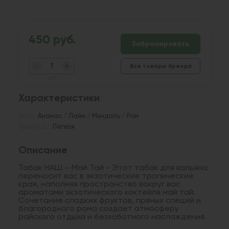
450 руб.
Забронировать
Все товары бренда
шт
Характеристики
Вкус:
Ананас / Лайм / Миндаль / Ром
Крепость:
Лёгкая
Описание
Табак НАШ – Май Тай - Этот табак для кальяна
переносит вас в экзотические тропические
края, наполняя пространство вокруг вас
ароматами экзотического коктейля май тай.
Сочетание сладких фруктов, пряных специй и
благородного рома создает атмосферу
райского отдыха и беззаботного наслаждения.