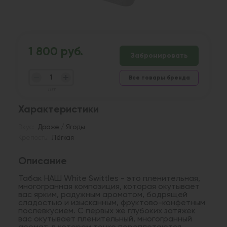
1 800 руб.
Забронировать
Все товары бренда
шт
Характеристики
Вкус:
Драже / Ягоды
Крепость:
Лёгкая
Описание
Табак НАШ White Swittles - это пленительная,
многогранная композиция, которая окутывает
вас ярким, радужным ароматом, бодрящей
сладостью и изысканным, фруктово-конфетным
послевкусием. С первых же глубоких затяжек
вас окутывает пленительный, многогранный