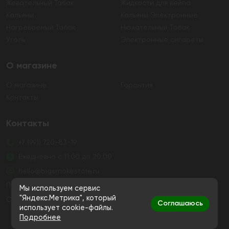
Жевательный Табак
Жидкости для вейпа
Кальяны
Кальяны Электронные
Нагреваемый Табак
Нюхательный Табак
Уголь
Электронные сигареты
О магазине
О магазине
Гарантия
Контакты
Контакты
+7 (991) 720-83-19
Ежедневно с 11:00 до 20:00
hello@bigsmokestore.ru
Политика конфиденциальности
Мы используем сервис
"Яндекс.Метрика", который
Согласие на обработку персональных данных
Соглашаюсь
использует cookie-файлы.
Подробнее
Дистанционная розничная продажа табачной и
никотиносодержащей продукции, а также кальянов и