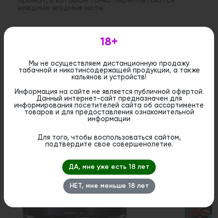
аромат, в котором тонко переплетаются
изящные ягодные ноты.
Дистанционная розничная продажа (доставка)
18+
данного товара не осуществляется. Информация не
является публичной офертой. Вы можете оформить
бронирование и приобрести данный товар в
Мы не осуществляем дистанционную продажу
стационарном магазине.
табачной и никотинсодержащей продукции, а также
кальянов и устройств!
Информация на сайте не является публичной офертой.
Данный интернет-сайт предназначен для
информирования посетителей сайта об ассортименте
товаров и для предоставления ознакомительной
информации
Похожие вкусы
Для того, чтобы воспользоваться сайтом,
подтвердите свое совершенолетие.
Новинка
1
ДА, мне уже есть 18 лет
НЕТ, мне меньше 18 лет