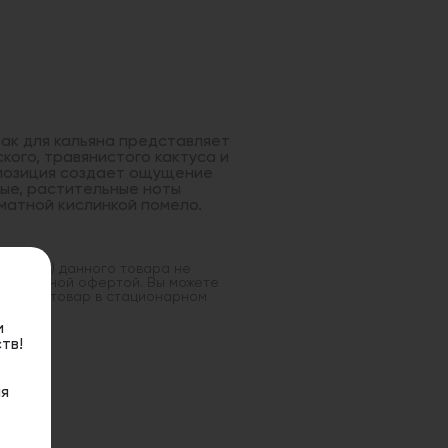
бак для кальяна представляет
ого, травянистого кактуса и
мпозиция создает ощущение
ные, растительные ноты
матной кислинкой помело.
оставка) данного товара не
 публичной офертой. Вы можете
данный товар в стационарном
и
тв!
я