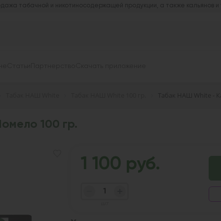
дажа табачной и никотиносодержащей продукции, а также кальянов и
не
Статьи
Партнерство
Скачать приложение
Табак НАШ White
Табак НАШ White 100 гр.
Табак НАШ White - К
омело 100 гр.
1 100 руб.
шт