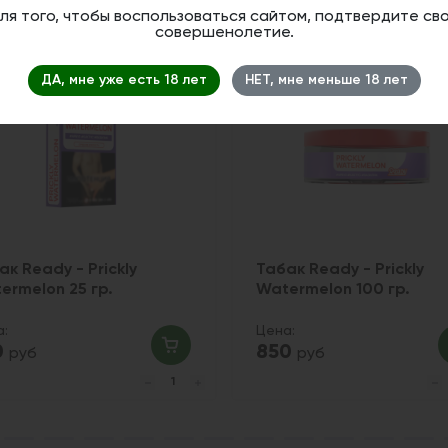
ля того, чтобы воспользоваться сайтом, подтвердите св
совершенолетие.
ДА, мне уже есть 18 лет
НЕТ, мне меньше 18 лет
ак Ready - Prickly
Табак Ready - Prickly
ermelon 25 гр.
Watermelon 100 гр.
а:
Цена:
0
850
руб
руб