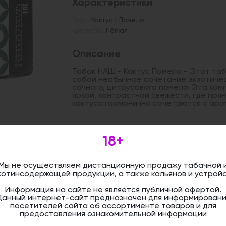
Характеристики
Вкус:
Кактус / Помело
Крепость:
Лёгкая
Описание
Табак НАШ - Кактус Помело - Этот та
собой необычное сочетание экзотическ
сочного, цитрусового помело. Эта ко
яркой, контрастной свежести, где пря
кактуса гармонично сочетаются с аро
Дистанционная розничная продажа (д
18+
осуществляется. Информация не является
оформить бронирование и приобрести 
магазине.
Мы не осуществляем дистанционную продажу табачной 
котинсодержащей продукции, а также кальянов и устройс
Информация на сайте не является публичной офертой.
Данный интернет-сайт предназначен для информировани
посетителей сайта об ассортименте товаров и для
предоставления ознакомительной информации