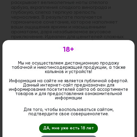
раскрывает великолепные ноты спелого
арбуза, вкрапления сладкого винограда и
глубокую, слегка терпкую зрелость
чернослива. В результате получается
гармоничное сочетание, которое наполняет
ваши ощущения яркими и насыщенными
ароматами, даря незабываемое вкусовое
приключение. Идеален для ценителей сложных
и утонченных фруктовых букетов. Весь
ассортимент табака Must Have вы можете
18+
посмотреть
по ссылке
Мы не осуществляем дистанционную продажу
табачной и никотинсодержащей продукции, а также
Дистанционная розничная продажа (доставка)
кальянов и устройств!
данного товара не осуществляется. Информация не
является публичной офертой. Вы можете оформить
Информация на сайте не является публичной офертой.
бронирование и приобрести данный товар в
Данный интернет-сайт предназначен для
стационарном магазине.
информирования посетителей сайта об ассортименте
товаров и для предоставления ознакомительной
информации
Для того, чтобы воспользоваться сайтом,
подтвердите свое совершенолетие.
Похожие вкусы
ДА, мне уже есть 18 лет