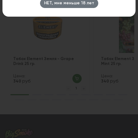
НЕТ, мне меньше 18 лет
Табак Element Земля - Grape
Табак Element Зе
Drink 25 гр.
Mint 25 гр.
Цена:
Цена:
руб
руб
340
340