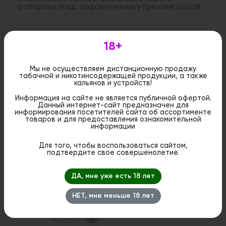
отборных ягод, подсвеченных утренней росой.
Дистанционная розничная продажа (доставка)
18+
данного товара не осуществляется. Информация не
является публичной офертой. Вы можете оформить
бронирование и приобрести данный товар в
стационарном магазине.
Мы не осуществляем дистанционную продажу
табачной и никотинсодержащей продукции, а также
кальянов и устройств!
Информация на сайте не является публичной офертой.
Данный интернет-сайт предназначен для
информирования посетителей сайта об ассортименте
товаров и для предоставления ознакомительной
Похожие вкусы
информации
Для того, чтобы воспользоваться сайтом,
подтвердите свое совершенолетие.
1
ДА, мне уже есть 18 лет
НЕТ, мне меньше 18 лет