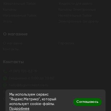
Жевательный Табак
Жидкости для вейпа
Кальяны
Кальяны Электронные
Нагреваемый Табак
Нюхательный Табак
Уголь
Электронные сигареты
О магазине
О магазине
Гарантия
Контакты
Контакты
+7 (991) 720-83-19
Ежедневно с 11:00 до 20:00
hello@bigsmokestore.ru
Политика конфиденциальности
Мы используем сервис
Согласие на обработку персональных данных
"Яндекс.Метрика", который
Соглашаюсь
использует cookie-файлы.
Подробнее
Дистанционная розничная продажа табачной и