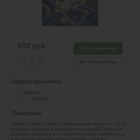
805 руб.
Забронировать
Все товары бренда
шт
Характеристики
Вкус:
Черника
Крепость:
Крепкая
Описание
Табак Kraken Medium Жемчужная Черника — это
спелая черника в жемчужном сиянии! Глубокая
ягодная сладость с лёгкой лесной терпкостью
и ванильной нежностью, словно горсть