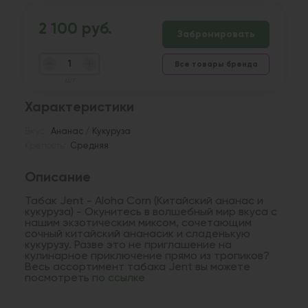
2 100 руб.
Забронировать
Все товары бренда
шт
Характеристики
Вкус:
Ананас / Кукуруза
Крепость:
Средняя
Описание
Табак Jent - Aloha Corn (Китайский ананас и
кукуруза) - Окунитесь в волшебный мир вкуса с
нашим экзотическим миксом, сочетающим
сочный китайский ананасик и сладенькую
кукурузу. Разве это не приглашение на
кулинарное приключение прямо из тропиков?
Весь ассортимент табака Jent вы можете
посмотреть
по ссылке