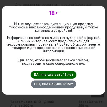
Дистанционная розничная продажа (доставка)
данного товара не осуществляется. Информация не
является публичной офертой. Вы можете оформить
18+
бронирование и приобрести данный товар в
стационарном магазине.
Мы не осуществляем дистанционную продажу
табачной и никотинсодержащей продукции, а также
кальянов и устройств!
Информация на сайте не является публичной офертой.
Данный интернет-сайт предназначен для
информирования посетителей сайта об ассортименте
Похожие вкусы
товаров и для предоставления ознакомительной
информации
Для того, чтобы воспользоваться сайтом,
подтвердите свое совершенолетие.
ДА, мне уже есть 18 лет
НЕТ, мне меньше 18 лет
Табак Muassel 6/10 - Дикий
Табак Darkside SA
Ананас 200гр.
250 гр.