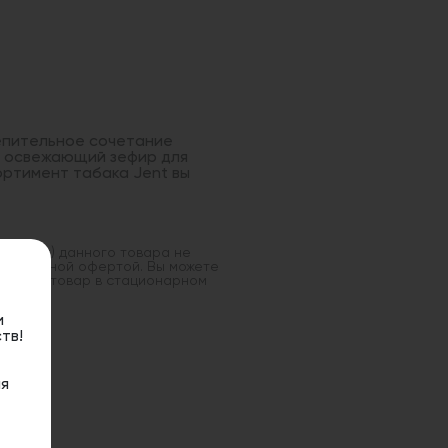
лепительное сочетание
о освежающий зефир для
ортимент табака Jent вы
оставка) данного товара не
 публичной офертой. Вы можете
данный товар в стационарном
и
тв!
я