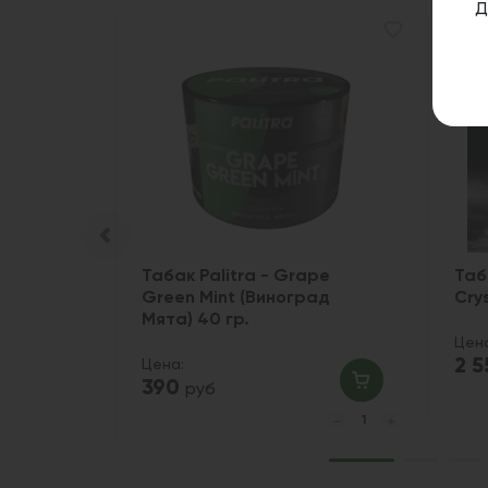
Д
 Mix -
Табак Palitra - Grape
Таб
Green Mint (Виноград
Cry
Мята) 40 гр.
Цен
2 
Цена:
390
руб