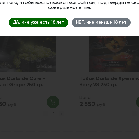
ля того, чтобы воспользоваться сайтом, подтвердите св
совершенолетие.
2
ДА, мне уже есть 18 лет
НЕТ, мне меньше 18 лет
ак Darkside Core -
Табак Darkside Xperienc
stal Grape 250 гр.
Berry VS 250 гр.
а:
Цена:
550
2 550
руб
руб