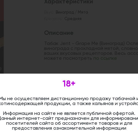
Характеристики
Вкус:
Виноград / Мята
Крепость:
Средняя
Описание
Табак Jent - Grape Me (Виноград) Ос
винограда с прохладной мятой, словн
ваших вкусовых рецепторов. Весь асс
можете посмотреть
по ссылке
Дистанционная розничная продажа (д
18+
осуществляется. Информация не является
оформить бронирование и приобрести 
магазине.
Мы не осуществляем дистанционную продажу табачной 
котинсодержащей продукции, а также кальянов и устройс
Информация на сайте не является публичной офертой.
Данный интернет-сайт предназначен для информировани
посетителей сайта об ассортименте товаров и для
предоставления ознакомительной информации