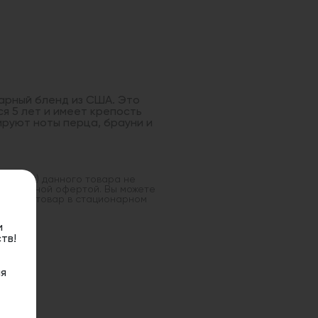
гарный бленд из США. Это
я 5 лет и имеет крепость
ируют ноты перца, брауни и
оставка) данного товара не
 публичной офертой. Вы можете
данный товар в стационарном
и
тв!
я