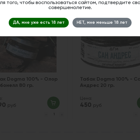
ля того, чтобы воспользоваться сайтом, подтвердите св
совершенолетие.
1
ДА, мне уже есть 18 лет
НЕТ, мне меньше 18 лет
ак Dogma 100% - Олор
Табак Dogma 100% - С
бонелл 80 гр.
Андрес 20 гр.
а:
Цена:
490
450
руб
руб