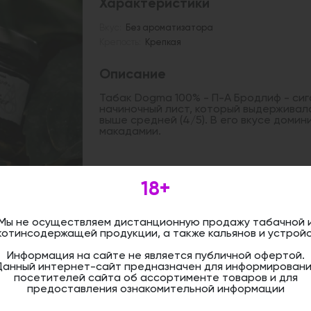
Характеристики
Вкус:
Без ароматизатора
Крепость:
Крепкая
Описание
Табак Dogma 100% - П-А Бродлиф - си
начиночный лист, который выдерживалс
выше средней (4/5). В его вкусе домин
макадамии.
Дистанционная розничная продажа (д
18+
осуществляется. Информация не является
оформить бронирование и приобрести 
магазине.
Мы не осуществляем дистанционную продажу табачной 
котинсодержащей продукции, а также кальянов и устройс
Информация на сайте не является публичной офертой.
Данный интернет-сайт предназначен для информировани
посетителей сайта об ассортименте товаров и для
предоставления ознакомительной информации