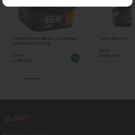
Табак Sebero Black - Грейпфрут
Табак Bonche - Gr
(Grapefruit) 200 гр.
Цена:
Цена:
руб
2 600
руб
2 100