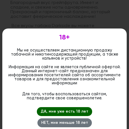
Благородный вкус грейпфрута. Имеет и
сладкие, и свежие ноты одновременно.
Прекрасный и гармоничный баланс, который
доставит феерическое наслаждение!
Все вкусы табака Darkside вы можете
посмотреть
на странице Darkside
18+
Дистанционная розничная продажа (доставка)
Мы не осуществляем дистанционную продажу
данного товара не осуществляется. Информация не
табачной и никотинсодержащей продукции, а также
является публичной офертой. Вы можете оформить
кальянов и устройств!
бронирование и приобрести данный товар в
стационарном магазине.
Информация на сайте не является публичной офертой.
Данный интернет-сайт предназначен для
информирования посетителей сайта об ассортименте
товаров и для предоставления ознакомительной
информации
Для того, чтобы воспользоваться сайтом,
Похожие вкусы
подтвердите свое совершенолетие.
ДА, мне уже есть 18 лет
НЕТ, мне меньше 18 лет